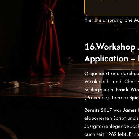
Hier die ursprüngliche A
16.Workshop 
Application – 
Organisiert und durchg
Vocalcoach und Chorl
Schlagzeuger
Frank Wi
(Provence). Thema:
Spie
Bereits 2017 war
James C
elaborierten Script und
Jazzgitarrenlegende Jac
auch seit 1982 lebt. Er 