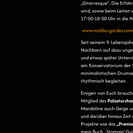
„Gitarresque“. Die Erfah
wird, sowie beim Leiten 
17:00-18:00 Uhr in die 
www.malibu-gordes.co
Seit seinem 9. Lebensja
Nachbarn auf dazu ungeei
und etwas später Unterri
am Konservatorium der St
minimalistischen Drumset
rhythmisch begleiten.
Einigen von Euch brauche
Mitglied des
Palastorche
Mandoline auch Geige un
und darüber hinaus Zeit
Projekte wie das
„Premie
mein Buch „Stompin‘ Gui