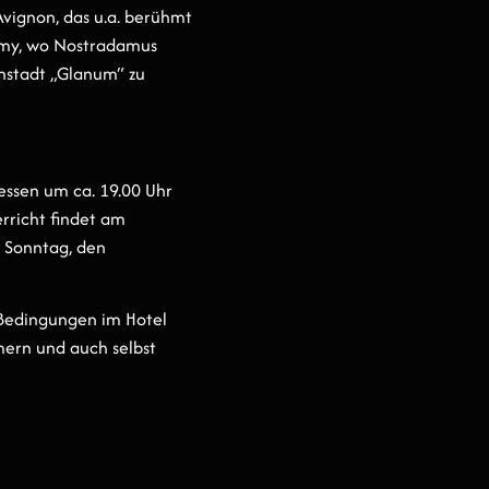
Avignon, das u.a. berühmt
Rémy, wo Nostradamus
enstadt „Glanum“ zu
ssen um ca. 19.00 Uhr
rricht findet am
m Sonntag, den
n Bedingungen im Hotel
ern und auch selbst