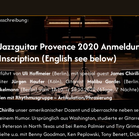
usschreibung:
Jazzguitar Provence 2020 Anmeldu
Inscription (English see below)
eführt von
Uli Hoffmeier
(Berlin), mit special guest
James Chiril
eiter
Jürgen Haufer
(Köln), Gitarrist
Malibu Gorde
s (Berl
nkelmann
(Berlin) vom 18.10. – 25.10.2020 (6Tage, 7 Nächte) 
len mit Rhythmusgruppe – Artikulation/Phrasierung
hirillo
unser amerikanischer Dozent und überraschte neben se
 seinem Humor. U
rsprünglich aus Washington, studierte er Gitarr
k Peterson in North Texas und bei Remo Palmier und Tiny Grime
spielte u.a. mit Benny Goodman, Ken Peplowski, Tony Benett, Di