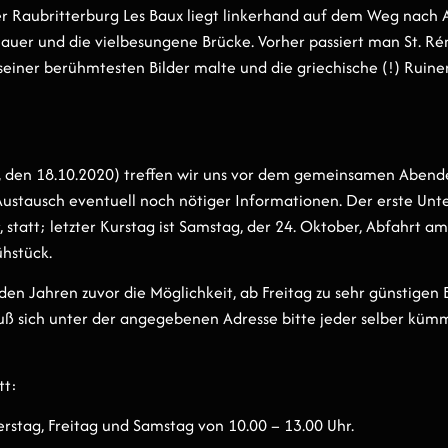
er Raubritterburg Les Baux liegt linkerhand auf dem Weg nach 
tmauer und die vielbesungene Brücke. Vorher passiert man St. 
seiner berühmtesten Bilder malte und die griechische (!) Ruin
 den 18.10.2020) treffen wir uns vor dem gemeinsamen Abende
stausch eventuell noch nötiger Informationen. Der erste Unte
 statt; letzter Kurstag ist Samstag, der 24. Oktober, Abfahrt a
hstück.
 den Jahren zuvor die Möglichkeit, ab Freitag zu sehr günstige
 sich unter der angegebenen Adresse bitte jeder selber kümm
tt:
rstag, Freitag und Samstag von 10.00 – 13.00 Uhr.