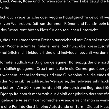
, incl. Weiss-, Rosé- und Rotwein sowie Kaffee!) überzeugt die 
keiten.
dlich auch vegetarische oder vegane Hauptgerichte gewählt w
ert von Weinreben, lädt zum Jammen, Klönen und Fachsimpeln 
 das Restaurant bieten Platz für den täglichen Unterricht.
ar, die uns zu moderaten Preisen ausreichend mit Getränken ver
der Woche jedem Teilnehmer eine Rechnung über diese zusätz
 natürlich nicht inkludiert sind und individuell bezahlt werden 
 Kilometer südlich von Avignon gelegener Höhenzug, der die nörd
en, südlich gelegenen Crau trennt, die in die Carmargue überg
mit wöchentlichem Markttag und eine Olivenölmühle, die eines 
In der Nähe gibt es zahlreiche Weingüter, die teilweise sehr ho
e keltern. Am 50 km entfernten Mittelmeerstrand liegt das Städ
 Django Reinhardt mehrmals aus Anlaß der jährlich dort stattf
e gelegene Arles mit der römischen Arena erreicht man in wen
e alte Pont-du-Gard ist eine Autostunde entfernt. Die auf Mau