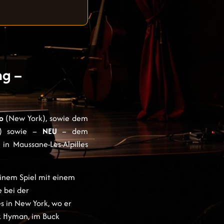
ng –
lo
(New York), sowie dem
in) sowie –
NEU
– dem
in Maussane-Les-Alpilles
inem Spiel mit einem
e bei der
s in New York, wo er
ck Hyman, im Buck