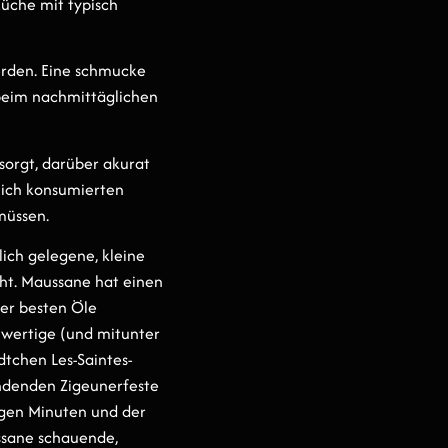
Küche mit typisch
erden. Eine schmucke
beim nachmittäglichen
sorgt, darüber akurat
lich konsumierten
müssen.
lich gelegene, kleine
eht. Maussane hat einen
der besten Öle
chwertige (und mitunter
tchen Les-Saintes-
indenden Zigeunerfeste
igen Minuten und der
ssane schauende,