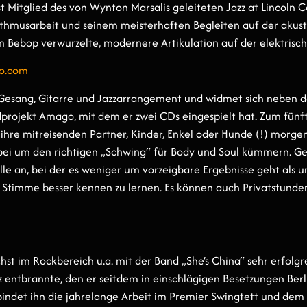
t Mitglied des von Wynton Marsalis geleiteten Jazz at Lincoln
ythmusarbeit und seinem meisterhaften Begleiten auf der akust
m Bebop verwurzelte, modernere Artikulation auf der elektrisch 
lo.com
 Gesang, Gitarre und Jazzarrangement und widmet sich neben 
rojekt Amago, mit dem er zwei CDs eingespielt hat. Zum fünft
 ihre mitreisenden Partner, Kinder, Enkel oder Hunde (!) morge
bei um den richtigen „Schwing“ für Body und Soul kümmern. Ge
alle an, bei der es weniger um vorzeigbare Ergebnisse geht al
e Stimme besser kennen zu lernen. Es können auch Privatstunde
st im Rockbereich u.a. mit der Band „She’s China“ sehr erfolgre
z entbrannte, den er seitdem in einschlägigen Besetzungen Berli
bindet ihn die jahrelange Arbeit im Premier Swingtett und dem