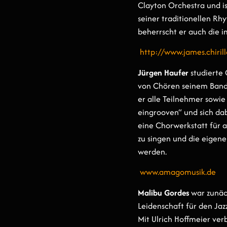
Clayton Orchestra und is
seiner traditionellen Rh
beherrscht er auch die i
http://www.james.chiril
Jürgen Haufer
studierte
von Chören seinem Bandp
er alle Teilnehmer sowie
eingrooven“ und sich da
eine Chorwerkstatt für 
zu singen und die eigen
werden.
www.amagomusik.de
Malibu Gordes
war zunäch
Leidenschaft für den Jaz
Mit Ulrich Hoffmeier ver