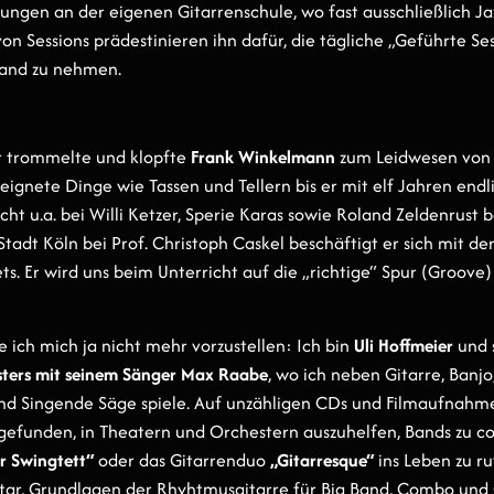
rungen an der eigenen Gitarrenschule, wo fast ausschließlich Ja
von Sessions prädestinieren ihn dafür, die tägliche „Geführte S
Hand zu nehmen.
m
hr trommelte und klopfte
Frank Winkelmann
zum Leidwesen von 
gnete Dinge wie Tassen und Tellern bis er mit elf Jahren endl
cht u.a. bei Willi Ketzer, Sperie Karas sowie Roland Zeldenrust
adt Köln bei Prof. Christoph Caskel beschäftigt er sich mit der
s. Er wird uns beim Unterricht auf die „richtige“ Spur (Groove
 ich mich ja nicht mehr vorzustellen: Ich bin
Uli Hoffmeier
und 
sters mit seinem Sänger Max Raabe
, wo ich neben Gitarre, Banjo
d Singende Säge spiele. Auf unzähligen CDs und Filmaufnahm
 gefunden, in Theatern und Orchestern auszuhelfen, Bands zu 
r
Swingtett“
oder das Gitarrenduo
„Gitarresque“
ins Leben zu ru
tar, Grundlagen der Rhyhtmusgitarre für Big Band, Combo und O