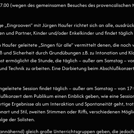
17.00 (wegen des gemeinsamen Besuches des provencalischen 
ge „Eingrooven“ mit Jürgen Haufer richtet sich an alle, ausdrück
n und Partner, Kinder und/oder Enkelkinder und findet täglich 
 Haufer geleitete „Singen für alle“ vermittelt denen, die noch
ß und Sicherheit durch Grundübungen z.B. zu Intonation und Kl
st ermöglicht die Stunde, die täglich – außer am Samstag – vo
 und Technik zu arbeiten. Eine Darbietung beim Abschlußkonzert
geleitete Session findet täglich – außer am Samstag – von 17:
ußkonzert dem Publikum einen Einblick geben, wie eine Session
tige Ergebnisse als um Interaktion und Spontaneität geht, tr
art und Stil, zweiten Stimmen oder Riffs, verschiedenen Mögli
ge der Solisten.
(annähernd) gleich große Unterrichtsgruppen geben, die jedoch 