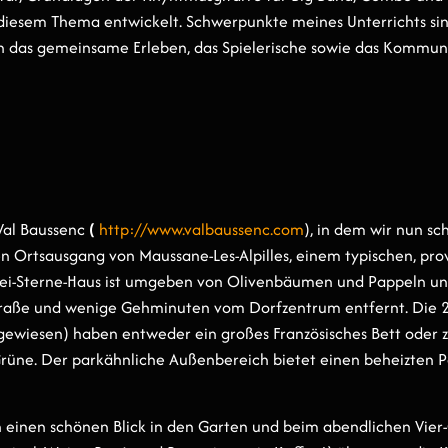
iesem Thema entwickelt. Schwerpunkte meines Unterrichts sin
das gemeinsame Erleben, das Spielerische sowie das Kommunik
 Val Baussenc
(
http://www.valbausse
nc.com
)
, in dem wir nun sc
en Ortsausgang von Maussane-Les-Alpilles, einem typischen, pr
Drei-Sterne-Haus ist umgeben von Olivenbäumen und Pappeln und
traße und wenige Gehminuten vom Dorfzentrum entfernt. Die 2
ewiesen) haben entweder ein großes Französisches Bett oder z
Grüne. Der parkähnliche Außenbereich bietet einen beheizten P
einen schönen Blick in den Garten und beim abendlichen Vier