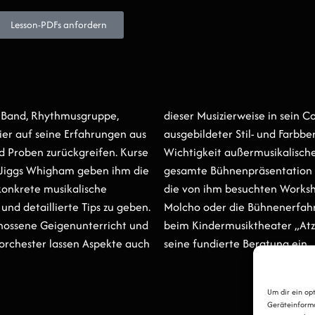
Lesson-PDFs anfordern
 Band, Rhythmusgruppe,
n Coaching einfließen. Als
er auf seine Erfahrungen aus
nd Farbberater ist ihm die
d Proben zurückgreifen. Kurse
kalischer Faktoren für die
i Jiggs Whigham geben ihm die
ation und -präsenz bewußt;
konkrete musikalische
rkshops, z.B. bei Samy
und detaillierte Tips zu geben.
nerfahrung als Schauspieler
nossene Geigenunterricht und
er „Atze“ fließen ebenso in
ikorchester lassen Aspekte auch
seine fundierte Beratung ein.
Um dir ein op
Geräteinforma