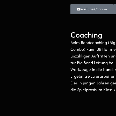
YouTube Channel
Coaching
Beim Bandcoaching (Big
dieser Musizierweise in sei
Combo) kann Uli Hoffmei
ausgebildeter Stil- u
unzähligen Auftritten un
Wichtigkeit außermusi
zur Big Band Leitung be
gesamte Bühnenpräsent
Werkzeuge in die Hand, 
die von ihm besuchten Wo
Ergebnisse zu erarbeiten 
Molcho oder die Bühne
Der in jungen Jahren ge
beim Kindermusiktheat
die Spielpraxis im Klass