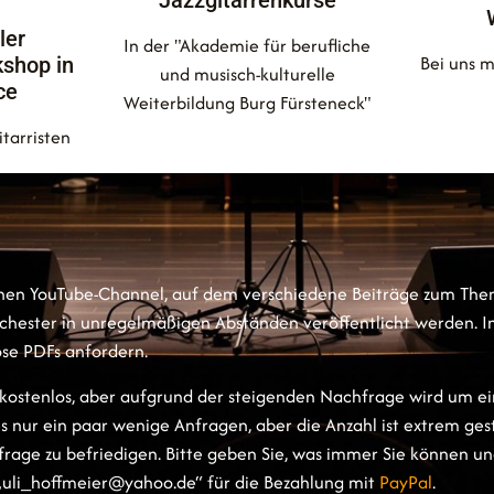
Jazzgitarrenkurse
ler
In der "Akademie für berufliche
Bei uns m
kshop in
und musisch-kulturelle
ce
Weiterbildung Burg Fürsteneck"
tarristen
einen YouTube-Channel, auf dem verschiedene Beiträge zum Th
hester in unregelmäßigen Abständen veröffentlicht werden. I
ose PDFs anfordern.
 kostenlos, aber aufgrund der steigenden Nachfrage wird um e
 nur ein paar wenige Anfragen, aber die Anzahl ist extrem gesti
hfrage zu befriedigen. Bitte geben Sie, was immer Sie können 
„uli_hoffmeier@yahoo.de“ für die Bezahlung mit
PayPal
.