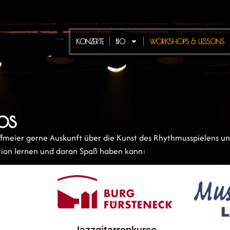
KONZERTE
BIO
WORKSHOPS & LESSONS
ps
ffmeier gerne Auskunft über die Kunst des Rhythmusspielens und
ation lernen und daran Spaß haben kann: